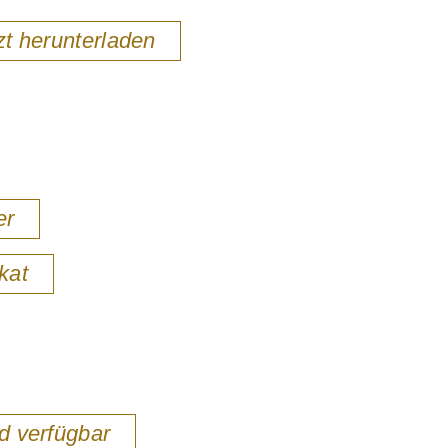
zt herunterladen
er
kat
d verfügbar