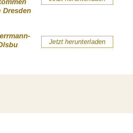
i kommen
h Dresden
errmann-
Jetzt herunterladen
Olsbu