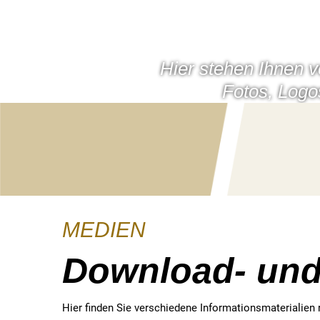
CITY BIATHLON
ATHLE
Hier stehen Ihnen v
NEWS
ZEITPLAN
Fotos, Logo
STRECKE
RAHMENPROGRAMM
ERGEBNISSE
HISTORIE
CHARITY
MEDIEN
Download- und
Hier finden Sie verschiedene Informationsmaterialien 