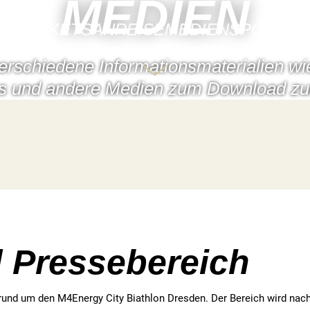
MEDIEN
TEN
TICKETS
ANREISE
MEDIEN
SPONSO
erschiedene Informationsmaterialien wi
s und andere Medien zum Download zu
 Pressebereich
rund um den M4Energy City Biathlon Dresden. Der Bereich wird nach 