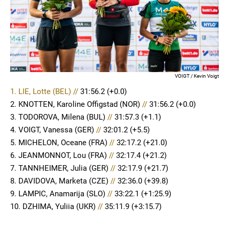
VOIGT / Kevin Voigt
1. LIE, Lotte (BEL) //
31:56.2
(+0.0)
2. KNOTTEN, Karoline Offigstad (NOR)
//
31:56.2 (+0.0)
3. TODOROVA, Milena (BUL)
//
31:57.3 (+1.1)
4. VOIGT, Vanessa (GER)
//
32:01.2 (+5.5)
5. MICHELON, Oceane (FRA)
//
32:17.2 (+21.0)
6. JEANMONNOT, Lou (FRA)
//
32:17.4 (+21.2)
7. TANNHEIMER, Julia (GER)
//
32:17.9 (+21.7)
8. DAVIDOVA, Marketa (CZE)
//
32:36.0 (+39.8)
9. LAMPIC, Anamarija (SLO)
//
33:22.1 (+1:25.9)
10. DZHIMA, Yuliia (UKR)
//
35:11.9 (+3:15.7)