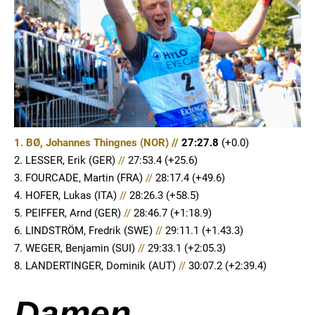
1. BØ, Johannes Thingnes (NOR) //
27:27.8
(+0.0)
2. LESSER, Erik (GER)
//
27:53.4 (+25.6)
3. FOURCADE, Martin (FRA)
//
28:17.4 (+49.6)
4. HOFER, Lukas (ITA)
//
28:26.3 (+58.5)
5. PEIFFER, Arnd (GER)
//
28:46.7 (+1:18.9)
6. LINDSTRÖM, Fredrik (SWE)
//
29:11.1 (+1.43.3)
7. WEGER, Benjamin (SUI)
//
29:33.1 (+2:05.3)
8. LANDERTINGER, Dominik (AUT)
//
30:07.2 (+2:39.4)
Damen