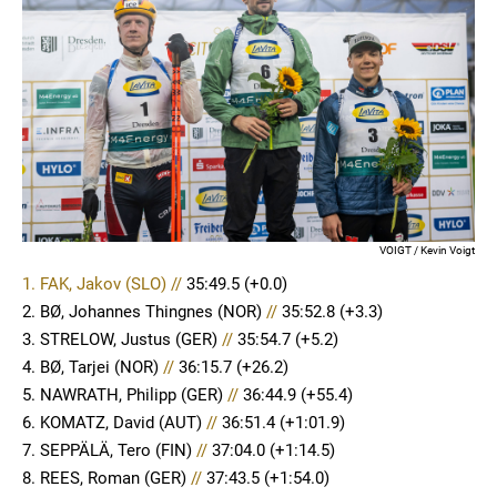
VOIGT / Kevin Voigt
1. FAK, Jakov (SLO) //
35:49.5
(+0.0)
2. BØ, Johannes Thingnes (NOR)
//
35:52.8 (+3.3)
3. STRELOW, Justus (GER)
//
35:54.7 (+5.2)
4. BØ, Tarjei (NOR)
//
36:15.7 (+26.2)
5. NAWRATH, Philipp (GER)
//
36:44.9 (+55.4)
6. KOMATZ, David (AUT)
//
36:51.4 (+1:01.9)
7. SEPPÄLÄ, Tero (FIN)
//
37:04.0 (+1:14.5)
8. REES, Roman (GER)
//
37:43.5 (+1:54.0)