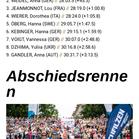
2. WEIDEL, Anna (GER)
//
28:03.5 (+45.3)
3. JEANMONNOT, Lou (FRA)
//
28:19.0 (+1:00.8)
4. WIERER, Dorothea (ITA)
//
28:24.0 (+1:05.8)
5. ÖBERG, Hanna (SWE)
//
29:05.7 (+1:47.5)
6. KEBINGER, Hanna (GER)
//
29:15.1 (+1.59.9)
7. VOIGT, Vannessa (GER)
//
30:07.0 (+2:48.8)
8. DZHIMA, Yuliia (UKR)
//
30:16.8 (+2:58.6)
9. GANDLER, Anna (AUT)
//
30:31.7 (+3:13.5)
Abschiedsrenne
n