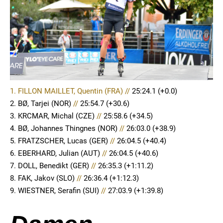
1. FILLON MAILLET, Quentin (FRA) //
25:24.1
(+0.0)
2. BØ, Tarjei (NOR)
//
25:54.7 (+30.6)
3. KRCMAR, Michal (CZE)
//
25:58.6 (+34.5)
4. BØ, Johannes Thingnes (NOR)
//
26:03.0 (+38.9)
5. FRATZSCHER, Lucas (GER)
//
26:04.5 (+40.4)
6. EBERHARD, Julian (AUT)
//
26:04.5 (+40.6)
7. DOLL, Benedikt (GER)
//
26:35.3 (+1:11.2)
8. FAK, Jakov (SLO)
//
26:36.4 (+1:12.3)
9. WIESTNER, Serafin (SUI)
//
27:03.9 (+1:39.8)