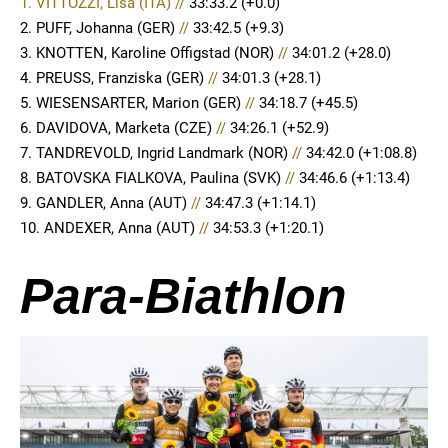
1. VITTOZZI, Lisa (ITA) //
33:33.2
(+0.0)
2. PUFF, Johanna (GER)
//
33:42.5 (+9.3)
3. KNOTTEN, Karoline Offigstad (NOR)
//
34:01.2 (+28.0)
4. PREUSS, Franziska (GER)
//
34:01.3 (+28.1)
5. WIESENSARTER, Marion (GER)
//
34:18.7 (+45.5)
6. DAVIDOVA, Marketa (CZE)
//
34:26.1 (+52.9)
7. TANDREVOLD, Ingrid Landmark (NOR)
//
34:42.0 (+1:08.8)
8. BATOVSKA FIALKOVA, Paulina (SVK)
//
34:46.6 (+1:13.4)
9. GANDLER, Anna (AUT)
//
34:47.3 (+1:14.1)
10. ANDEXER, Anna (AUT)
//
34:53.3 (+1:20.1)
Para-Biathlon