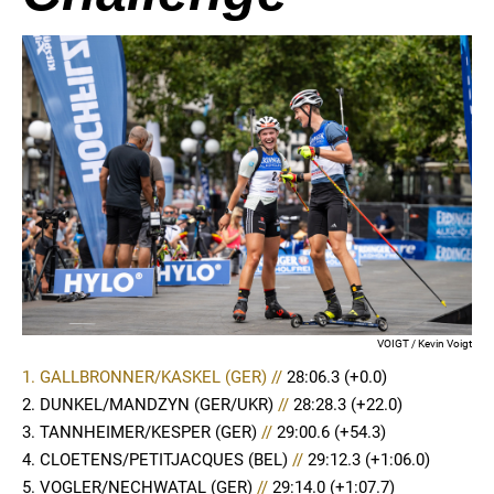
VOIGT / Kevin Voigt
1. GALLBRONNER/KASKEL (GER) //
28:06.3
(+0.0)
2. DUNKEL/MANDZYN (GER/UKR)
//
28:28.3 (+22.0)
3. TANNHEIMER/KESPER (GER)
//
29:00.6 (+54.3)
4. CLOETENS/PETITJACQUES (BEL)
//
29:12.3 (+1:06.0)
5. VOGLER/NECHWATAL (GER)
//
29:14.0 (+1:07.7)