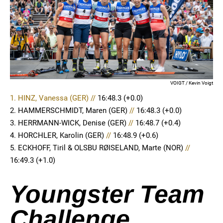
VOIGT / Kevin Voigt
1. HINZ, Vanessa (GER) //
16:48.3
(+0.0)
2. HAMMERSCHMIDT, Maren (GER)
//
16:48.3 (+0.0)
3. HERRMANN-WICK, Denise (GER)
//
16:48.7 (+0.4)
4. HORCHLER, Karolin (GER)
//
16:48.9 (+0.6)
5. ECKHOFF, Tiril & OLSBU RØISELAND, Marte (NOR)
//
16:49.3 (+1.0)
Youngster Team
Challenge