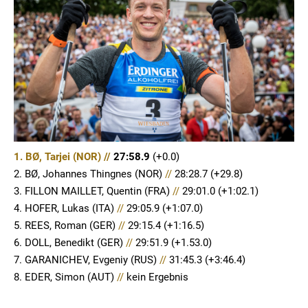
1. BØ, Tarjei (NOR) //
27:58.9
(+0.0)
2. BØ, Johannes Thingnes (NOR)
//
28:28.7 (+29.8)
3. FILLON MAILLET, Quentin (FRA)
//
29:01.0 (+1:02.1)
4. HOFER, Lukas (ITA)
//
29:05.9 (+1:07.0)
5. REES, Roman (GER)
//
29:15.4 (+1:16.5)
6. DOLL, Benedikt (GER)
//
29:51.9 (+1.53.0)
7. GARANICHEV, Evgeniy (RUS)
//
31:45.3 (+3:46.4)
8. EDER, Simon (AUT)
//
kein Ergebnis