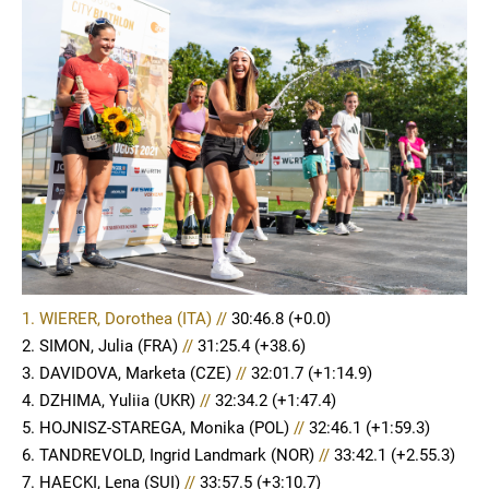
1. WIERER, Dorothea (ITA) //
30:46.8
(+0.0)
2. SIMON, Julia (FRA)
//
31:25.4 (+38.6)
3. DAVIDOVA, Marketa (CZE)
//
32:01.7 (+1:14.9)
4. DZHIMA, Yuliia (UKR)
//
32:34.2 (+1:47.4)
5. HOJNISZ-STAREGA, Monika (POL)
//
32:46.1 (+1:59.3)
6. TANDREVOLD, Ingrid Landmark (NOR)
//
33:42.1 (+2.55.3)
7. HAECKI, Lena (SUI)
//
33:57.5 (+3:10.7)