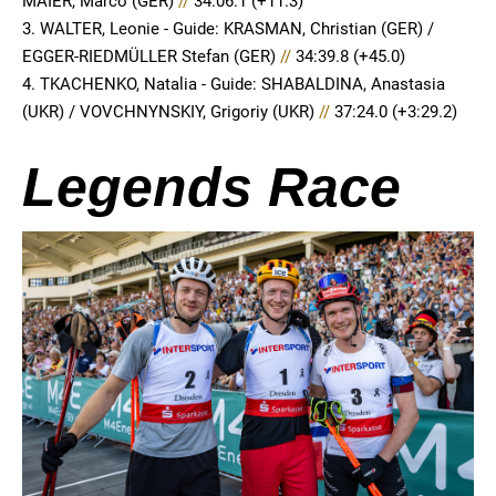
MAIER, Marco (GER)
//
34:06.1 (+11.3)
3. WALTER, Leonie - Guide: KRASMAN, Christian (GER) /
EGGER-RIEDMÜLLER Stefan (GER)
//
34:39.8 (+45.0)
4. TKACHENKO, Natalia - Guide: SHABALDINA, Anastasia
(UKR) / VOVCHNYNSKIY, Grigoriy (UKR)
//
37:24.0 (+3:29.2)
Legends Race