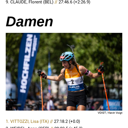
9. CLAUDE, Florent (BEL)
//
27:46.6 (+2:26.9)
Damen
VOIGT / Kevin Voigt
1. VITTOZZI, Lisa (ITA) //
27:18.2
(+0.0)