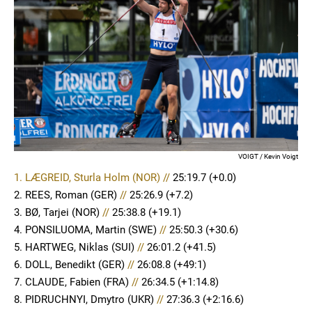
VOIGT / Kevin Voigt
1. LÆGREID, Sturla Holm (NOR) //
25:19.7
(+0.0)
2. REES, Roman (GER)
//
25:26.9 (+7.2)
3. BØ, Tarjei (NOR)
//
25:38.8 (+19.1)
4. PONSILUOMA, Martin (SWE)
//
25:50.3 (+30.6)
5. HARTWEG, Niklas (SUI)
//
26:01.2 (+41.5)
6. DOLL, Benedikt (GER)
//
26:08.8 (+49:1)
7. CLAUDE, Fabien (FRA)
//
26:34.5 (+1:14.8)
8. PIDRUCHNYI, Dmytro (UKR)
//
27:36.3 (+2:16.6)