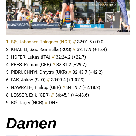
1. BØ, Johannes Thingnes (NOR) //
32:01.5
(+0.0)
2. KHALILI, Said Karimulla (RUS)
//
32:17.9 (+16.4)
3. HOFER, Lukas (ITA)
//
32:24.2 (+22.7)
4. REES, Roman (GER)
//
32:31.2 (+29.7)
5. PIDRUCHNYI, Dmytro (UKR)
//
32:43.7 (+42.2)
6. FAK, Jakov (SLO)
//
33:09.4 (+1:07.9)
7. NAWRATH, Philipp (GER)
//
34:19.7 (+2:18.2)
8. LESSER, Erik (GER)
//
36:45.1 (+4:43.6)
9. BØ, Tarjei (NOR)
//
DNF
Damen