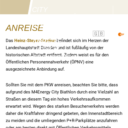
CITY
BIATHLON
ATHLETEN
ANREISE
TICKETS
🇬🇧
NEWS
ZEITPLAN
ANREISE
Das
Heinz-Steyer-Stadion
befindet sich im Herzen der
STRECKE
Landeshauptstadt Dresden und ist fußläufig von der
MEDIEN
RAHMENPROGRAMM
historischen Altstadt entfernt. Zudem weist es für den
SPONSOREN
ERGEBNISSE
Öffentlichen Personennahverkehr (ÖPNV) eine
HISTORIE
CHARITY
ausgezeichnete Anbindung auf.
Sollten Sie mit dem PKW anreisen, beachten Sie bitte, dass
aufgrund des M4Energy City Biathlon durch eine Vielzahl an
Straßen an diesem Tag ein hohes Verkehrsaufkommen
erwartet wird. Wegen des starken Besucherverkehrs werden
daher die Kraftfahrer dringend gebeten, den Innenstadtbereich
zu meiden und die umliegenden P+R-Parkplätze anzufahren
oder am besten direkt mit Öffentlichen Verkehrsmitteln